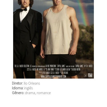
Diretor:
Ilo Orleans
Idioma:
inglês
Gênero:
drama, romance