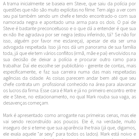
A trama inicialmente se baseia em Steve, que saiu da polícia por
questões que não são muito explícitas no filme. Tem algo a ver com
seu pai também sendo um chefe e tendo encontrado-o com sua
namorada negra e apontado uma arma para os dois. O pai de
Steve é bastante preconceituoso e o que dá a entender é que sua
ex não lhe agradava por ser negra (estou inferindo, tá? Se não for
isso, alguém por favor me esclareça), apesar de ela ser uma
advogada respeitada. Isso já nos dá um panorama de sua família
toda, já que ele tem vários conflitos (irmã, mãe e pai) envolvidos na
sua decisão de deixar a polícia e procurar outro ramo para
trabalhar. Daí ele escolhe ser publicitário - gerente de contas, mais
especificamente, e faz sua carreira numa das mais respeitadas
agências da cidade. As coisas parecem andar bem até que seu
chefe contrata um profissional conhecido na área para alavancar
os lucros da firma. Esse cara é Mark e já no primeiro encontro entre
ele e Steve, no estacionamento, no qual Mark rouba sua vaga, as
desavenças começam.
Mark é apresentado como arrogante nas primeiras cenas, mas ele
vai sendo reconstruído aos poucos. Ele é, na verdade, muito
inseguro de si e teme que sua aparência lhe traia (já que, digamos,
ele exala aquele "ar sexy" para todos os lados). Mark está noivo e