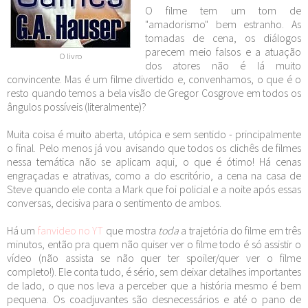
O filme tem um tom de
"amadorismo" bem estranho. As
tomadas de cena, os diálogos
parecem meio falsos e a atuação
O livro
dos atores não é lá muito
convincente. Mas é um filme divertido e, convenhamos, o que é o
resto quando temos a bela visão de Gregor Cosgrove em todos os
ângulos possíveis (literalmente)?
Muita coisa é muito aberta, utópica e sem sentido - principalmente
o final. Pelo menos já vou avisando que todos os clichês de filmes
nessa temática não se aplicam aqui, o que é ótimo! Há cenas
engraçadas e atrativas, como a do escritório, a cena na casa de
Steve quando ele conta a Mark que foi policial e a noite após essas
conversas, decisiva para o sentimento de ambos.
Há um
fanvideo no YT
que mostra
toda
a trajetória do filme em três
minutos, então pra quem não quiser ver o filme todo é só assistir o
vídeo (não assista se não quer ter spoiler/quer ver o filme
completo!). Ele conta tudo, é sério, sem deixar detalhes importantes
de lado, o que nos leva a perceber que a história mesmo é bem
pequena. Os coadjuvantes são desnecessários e até o pano de