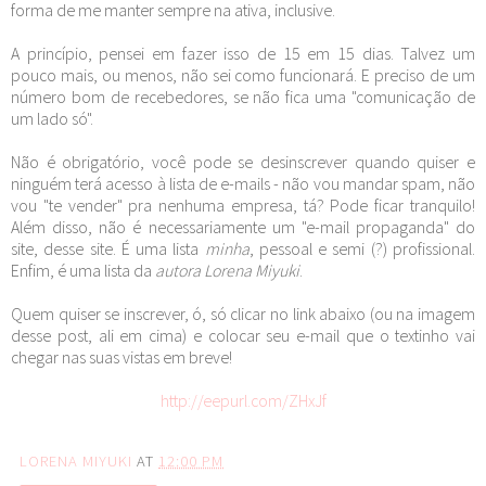
forma de me manter sempre na ativa, inclusive.
A princípio, pensei em fazer isso de 15 em 15 dias. Talvez um
pouco mais, ou menos, não sei como funcionará. E preciso de um
número bom de recebedores, se não fica uma "comunicação de
um lado só".
Não é obrigatório, você pode se desinscrever quando quiser e
ninguém terá acesso à lista de e-mails - não vou mandar spam, não
vou "te vender" pra nenhuma empresa, tá? Pode ficar tranquilo!
Além disso, não é necessariamente um "e-mail propaganda" do
site, desse site. É uma lista
minha
, pessoal e semi (?) profissional.
Enfim, é uma lista da
autora Lorena Miyuki
.
Quem quiser se inscrever, ó, só clicar no link abaixo (ou na imagem
desse post, ali em cima) e colocar seu e-mail que o textinho vai
chegar nas suas vistas em breve!
http://eepurl.com/ZHxJf
LORENA MIYUKI
AT
12:00 PM