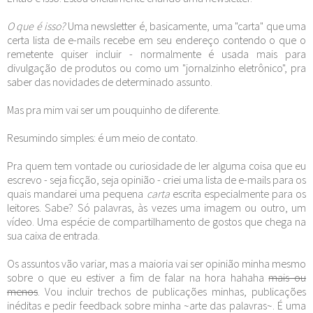
O que é isso?
Uma newsletter é, basicamente, uma "carta" que uma
certa lista de e-mails recebe em seu endereço contendo o que o
remetente quiser incluir - normalmente é usada mais para
divulgação de produtos ou como um "jornalzinho eletrônico", pra
saber das novidades de determinado assunto.
Mas pra mim vai ser um pouquinho de diferente.
Resumindo simples: é um meio de contato.
Pra quem tem vontade ou curiosidade de ler alguma coisa que eu
escrevo - seja ficção, seja opinião - criei uma lista de e-mails para os
quais mandarei uma pequena
carta
escrita especialmente para os
leitores. Sabe? Só palavras, às vezes uma imagem ou outro, um
vídeo. Uma espécie de compartilhamento de gostos que chega na
sua caixa de entrada.
Os assuntos vão variar, mas a maioria vai ser opinião minha mesmo
sobre o que eu estiver a fim de falar na hora hahaha
mais ou
menos
. Vou incluir trechos de publicações minhas, publicações
inéditas e pedir feedback sobre minha ~arte das palavras~. É uma