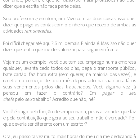
dizer que a escrita não faça parte delas.
Sou professora
e
escritora, sim. Vivo com as duas coisas, isso quer
dizer que pago as contas com o dinheiro que recebo de ambas as
atividades
remuneradas
.
Foi difícil chegar até aqui? Sim, demais. E ainda é. Mas isso não quer
dizer que tenho que me desvalorizar para seguir em frente.
Vejamos um exemplo: você que tem seu emprego numa empresa
qualquer, levanta cedo todos os dias, pega o transporte público,
bate cartão, faz hora extra (sem querer, na maioria das vezes), e
recebe no começo de todo mês depositado na sua conta lá os
seus vencimentos pelos dias trabalhados. Você alguma vez já
pensou em fazer o contrário? Em
pagar o seu
chefe
pelo
seu
trabalho? Acredito que não, né?
Você é pago pela função desempenhada, pelas atividades que faz
e pela contribuição que gera ao seu trabalho, não é verdade? Por
que deveria ser diferente com um escritor?
Ora, eu passo talvez muito mais horas do meu dia me dedicando à