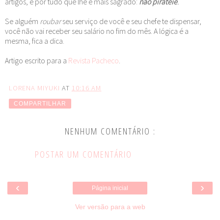
artigos, e por tudo que lhe é mais sagrado:
não
pirateie
.
Se alguém
roubar
seu serviço de você e seu chefe te dispensar,
você não vai receber seu salário no fim do mês. A lógica é a
mesma, fica a dica.
Artigo escrito para a
Revista Pacheco
.
LORENA MIYUKI
AT
10:16 AM
COMPARTILHAR
NENHUM COMENTÁRIO :
POSTAR UM COMENTÁRIO
‹
›
Página inicial
Ver versão para a web