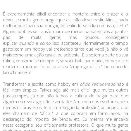
É extremamente difícil encontrar a fronteira entre o prazer e o
dever, e muita gente prega que ela não deve existir. Afinal, nada
melhor que fazer sua obrigação sentindo-se feliz com isso, certo?
Alguns hobbies se transformam de meros passatempos a ganha-
pão de muita gente, mas poucos conseguem
explicar
quando
e
como
isso aconteceu. Normalmente o tempo
gasto com um hobby vai crescendo tanto que você já não o vê
mais como uma ação casual ou acidental. Ela se torna parte da sua
rotina, consome seu tempo e, se você batalhar muito, começa a te
render os mesmos frutos que seu "emprego oficial" lhe concede:
lucro financeiro.
Transformar a escrita como hobby em
ofício remunerado
não é
fácil nem simples. Talvez seja até mais difícil que muitos outros
passatempos, já que não temos a cultura de pagar para que
alguém escreva algo, não é verdade? A maioria dos escritores, pelo
menos os brasileiros, tem uma "segunda profissão", ou aquela que
eles chamam de "oficial", a que colocam em formulários, na
declaração do Imposto de Renda, etc. Eu mesma me encaixo
nessa categoria: sou oficialmente professora. O que muita gente
confunde, porém, é que ter
duas
(ou mais) profissões não quer