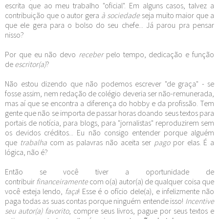
escrita que ao meu trabalho "oficial". Em alguns casos, talvez a
contribuição que o autor gera
à sociedade
seja muito maior que a
que ele gera para o bolso do seu chefe... Já parou pra pensar
nisso?
Por que eu não devo
receber
pelo tempo, dedicação e função
de
escritor(a)
?
Não estou dizendo que não podemos escrever "de graça" - se
fosse assim, nem redação de colégio deveria ser não-remunerada,
mas aí que se encontra a diferença do hobby e da profissão. Tem
gente que não se importa de passar horas doando seus textos para
portais de notícia, para blogs, para "jornalistas" reproduzirem sem
os devidos créditos... Eu não consigo entender porque alguém
que
trabalha
com as palavras não aceita ser
pago
por elas. É a
lógica, não é?
Então se você tiver a oportunidade de
contribuir
financeiramente
com o(a) autor(a) de qualquer coisa que
você esteja lendo,
faça
! Esse é o ofício dele(a), e infelizmente não
paga todas as suas contas porque ninguém entende isso!
Incentive
seu autor(a) favorito
, compre seus livros, pague por seus textos e