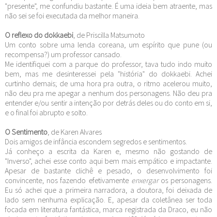
"presente", me confundiu bastante. É uma ideia bem atraente, mas
não sei se foi executada da melhor maneira.
O reflexo do dokkaebi
, de Priscilla Matsumoto
Um conto sobre uma lenda coreana, um espírito que pune (ou
recompensa?) um professor cansado.
Me identifiquei com a parque do professor, tava tudo indo muito
bem, mas me desinteressei pela "história" do dokkaebi. Achei
curtinho demais; de uma hora pra outra, o ritmo acelerou muito,
não deu pra me apegar a nenhum dos personagens. Não deu pra
entender e/ou sentir a intenção por detrás deles ou do conto em si,
e o final foi abrupto e solto.
O Sentimento
, de Karen Alvares
Dois amigos de infância escondem segredos e sentimentos.
Já conheço a escrita da Karen e, mesmo não gostando de
"Inverso", achei esse conto aqui bem mais empático e impactante.
Apesar de bastante clichê e pesado, o desenvolvimento foi
convincente, nos fazendo efetivamente
enxergar
os personagens.
Eu só achei que a primeira narradora, a doutora, foi deixada de
lado sem nenhuma explicação. E, apesar da coletânea ser toda
focada em literatura fantástica, marca registrada da Draco, eu não