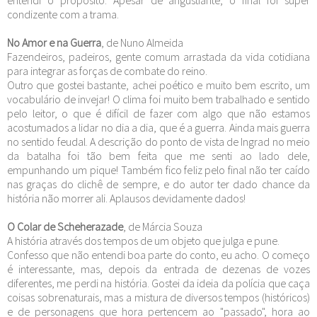
condizente com a trama.
No Amor e na Guerra
, de Nuno Almeida
Fazendeiros, padeiros, gente comum arrastada da vida cotidiana
para integrar as forças de combate do reino.
Outro que gostei bastante, achei poético e muito bem escrito, um
vocabulário de invejar! O clima foi muito bem trabalhado e sentido
pelo leitor, o que é difícil de fazer com algo que não estamos
acostumados a lidar no dia a dia, que é a guerra. Ainda mais guerra
no sentido feudal. A descrição do ponto de vista de Ingrad no meio
da batalha foi tão bem feita que me senti ao lado dele,
empunhando um pique! Também fico feliz pelo final não ter caído
nas graças do clichê de sempre, e do autor ter dado chance da
história não morrer ali. Aplausos devidamente dados!
O Colar de Scheherazade
, de Márcia Souza
A história através dos tempos de um objeto que julga e pune.
Confesso que não entendi boa parte do conto, eu acho. O começo
é interessante, mas, depois da entrada de dezenas de vozes
diferentes, me perdi na história. Gostei da ideia da polícia que caça
coisas sobrenaturais, mas a mistura de diversos tempos (históricos)
e de personagens que hora pertencem ao "passado", hora ao