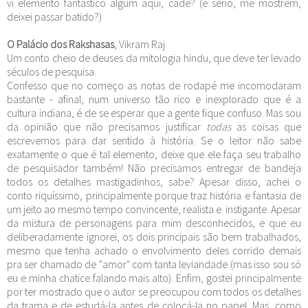
vi elemento fantástico algum aqui, cadê? (é sério, me mostrem,
deixei passar batido?)
O Palácio dos Rakshasas
, Vikram Raj
Um conto cheio de deuses da mitologia hindu, que deve ter levado
séculos de pesquisa.
Confesso que no começo as notas de rodapé me incomodaram
bastante - afinal, num universo tão rico e inexplorado que é a
cultura indiana, é de se esperar que a gente fique confuso. Mas sou
da opinião que não precisamos justificar
todas
as coisas que
escrevemos para dar sentido à história. Se o leitor não sabe
exatamente o que é tal elemento, deixe que ele faça seu trabalho
de pesquisador também! Não precisamos entregar de bandeja
todos os detalhes mastigadinhos, sabe? Apesar disso, achei o
conto riquíssimo, principalmente porque traz história e fantasia de
um jeito ao mesmo tempo convincente, realista e instigante. Apesar
da mistura de personagens para mim desconhecidos, e que eu
deliberadamente ignorei, os dois principais são bem trabalhados,
mesmo que tenha achado o envolvimento deles corrido demais
pra ser chamado de "amor" com tanta leviandade (mas isso sou só
eu e minha chatice falando mais alto). Enfim, gostei principalmente
por ter mostrado que o autor se preocupou com todos os detalhes
da trama e de estudá-la antes de colocá-la no papel. Mas, como