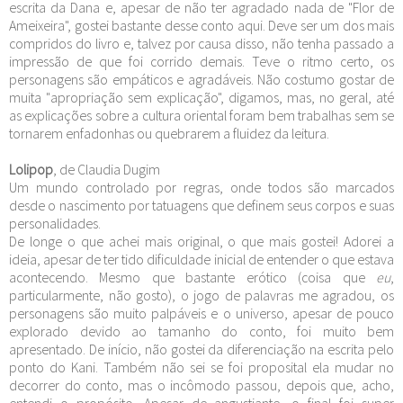
escrita da Dana e, apesar de não ter agradado nada de "Flor de
Ameixeira", gostei bastante desse conto aqui. Deve ser um dos mais
compridos do livro e, talvez por causa disso, não tenha passado a
impressão de que foi corrido demais. Teve o ritmo certo, os
personagens são empáticos e agradáveis. Não costumo gostar de
muita "apropriação sem explicação", digamos, mas, no geral, até
as explicações sobre a cultura oriental foram bem trabalhas sem se
tornarem enfadonhas ou quebrarem a fluidez da leitura.
Lolipop
, de Claudia Dugim
Um mundo controlado por regras, onde todos são marcados
desde o nascimento por tatuagens que definem seus corpos e suas
personalidades.
De longe o que achei mais original, o que mais gostei! Adorei a
ideia, apesar de ter tido dificuldade inicial de entender o que estava
acontecendo. Mesmo que bastante erótico (coisa que
eu
,
particularmente, não gosto), o jogo de palavras me agradou, os
personagens são muito palpáveis e o universo, apesar de pouco
explorado devido ao tamanho do conto, foi muito bem
apresentado. De início, não gostei da diferenciação na escrita pelo
ponto do Kani. Também não sei se foi proposital ela mudar no
decorrer do conto, mas o incômodo passou, depois que, acho,
entendi o propósito. Apesar de angustiante, o final foi super