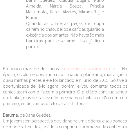
Almeida, Márcia Souza, Priscilla
Matsumoto, Karen Alvares, Vikram Raj e
Blanxe.
Quando as primeiras peças de roupa
caírem no chão, beijos e carícias guiarão a
existência dos amantes. Não haverão mais
barreiras para esse amor. Isso já ficou
para trás.
Há pouco mais de dois anos
eu resenhei o volume um aqui
. Na
época, o volume dois ainda não tinha sido planejado, mas alguém
ouviu minhas preces e ele foi lançado em julho de 2015. Só tive a
oportunidade de lê-lo agora, porém, e vou comentar todos os
contos assim como fiz com o primeiro. O prefácio continua sendo
da Tanko, mas dessa vez não me chamou tanta atenção como no
primeiro, então vamos direto para as histórias:
Daruma
, de Dana Guedes.
Um jovem sem perspectiva de vida sofre um acidente e seu boneco
de madeira tem de ajudá-lo a cumprir sua promessa. Já conhecia a