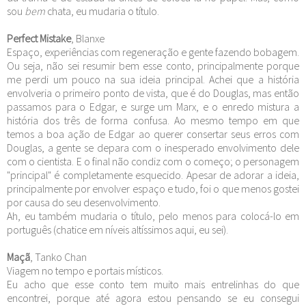
sou
bem
chata, eu mudaria o título.
Perfect Mistake
, Blanxe
Espaço, experiências com regeneração e gente fazendo bobagem.
Ou seja, não sei resumir bem esse conto, principalmente porque
me perdi um pouco na sua ideia principal. Achei que a história
envolveria o primeiro ponto de vista, que é do Douglas, mas então
passamos para o Edgar, e surge um Marx, e o enredo mistura a
história dos três de forma confusa. Ao mesmo tempo em que
temos a boa ação de Edgar ao querer consertar seus erros com
Douglas, a gente se depara com o inesperado envolvimento dele
com o cientista. E o final não condiz com o começo; o personagem
"principal" é completamente esquecido. Apesar de adorar a ideia,
principalmente por envolver espaço e tudo, foi o que menos gostei
por causa do seu desenvolvimento.
Ah, eu também mudaria o título, pelo menos para colocá-lo em
português (chatice em níveis altíssimos aqui, eu sei).
Maçã
, Tanko Chan
Viagem no tempo e portais místicos.
Eu acho que esse conto tem muito mais entrelinhas do que
encontrei, porque até agora estou pensando se eu consegui