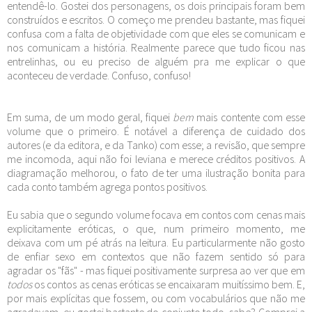
entendê-lo. Gostei dos personagens, os dois principais foram bem
construídos e escritos. O começo me prendeu bastante, mas fiquei
confusa com a falta de objetividade com que eles se comunicam e
nos comunicam a história. Realmente parece que tudo ficou nas
entrelinhas, ou eu preciso de alguém pra me explicar o que
aconteceu de verdade. Confuso, confuso!
Em suma, de um modo geral, fiquei
bem
mais contente com esse
volume que o primeiro. É notável a diferença de cuidado dos
autores (e da editora, e da Tanko) com esse; a revisão, que sempre
me incomoda, aqui não foi leviana e merece créditos positivos. A
diagramação melhorou, o fato de ter uma ilustração bonita para
cada conto também agrega pontos positivos.
Eu sabia que o segundo volume focava em contos com cenas mais
explicitamente eróticas, o que, num primeiro momento, me
deixava com um pé atrás na leitura. Eu particularmente não gosto
de enfiar sexo em contextos que não fazem sentido só para
agradar os "fãs" - mas fiquei positivamente surpresa ao ver que em
todos
os contos as cenas eróticas se encaixaram muitíssimo bem. E,
por mais explícitas que fossem, ou com vocabulários que não me
agradavam, eu gostei bastante do conjunto todo, sabe? Comprei a