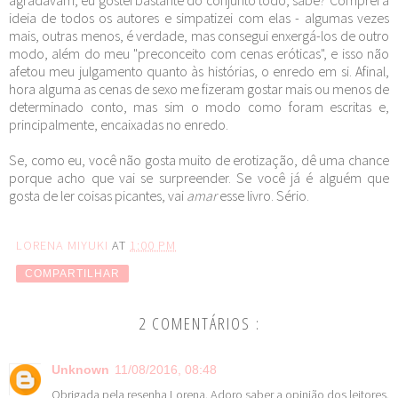
ideia de todos os autores e simpatizei com elas - algumas vezes
mais, outras menos, é verdade, mas consegui enxergá-los de outro
modo, além do meu "preconceito com cenas eróticas", e isso não
afetou meu julgamento quanto às histórias, o enredo em si. Afinal,
hora alguma as cenas de sexo me fizeram gostar mais ou menos de
determinado conto, mas sim o modo como foram escritas e,
principalmente, encaixadas no enredo.
Se, como eu, você não gosta muito de erotização, dê uma chance
porque acho que vai se surpreender. Se você já é alguém que
gosta de ler coisas picantes, vai
amar
esse livro. Sério.
LORENA MIYUKI
AT
1:00 PM
COMPARTILHAR
2 COMENTÁRIOS :
Unknown
11/08/2016, 08:48
Obrigada pela resenha Lorena. Adoro saber a opinião dos leitores.