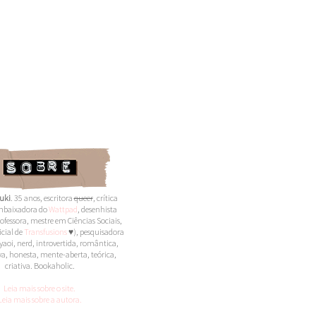
uki
. 35 anos,
escritora
queer
,
crítica
 embaixadora do
Wattpad
, desenhista
ofessora, mestre em Ciências Sociais,
icial de
Transfusions
♥), pesquisadora
yaoi, nerd, introvertida, romântica,
a, honesta, mente-aberta, teórica,
criativa. Bookaholic.
Leia mais sobre o site.
Leia mais sobre a autora.