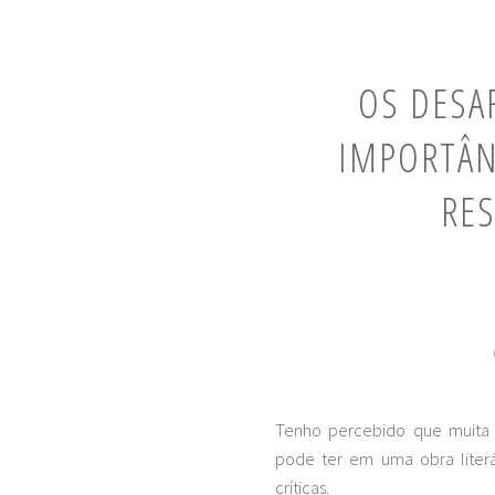
OS DESAF
IMPORTÂNC
RES
Tenho percebido que muita g
pode ter em uma obra literá
críticas.