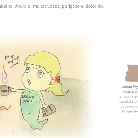
rabalho
árduo
e, muitas vezes, perigoso e dolorido.
Lorena Miy
literária,
amadora,
pr
tradutora (of
de gênero e 
imaginativ