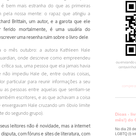
 é bem mais estranha do que as primeiras
 pela nossa mente: o rapaz que atingiu a
chard Brittain, um autor, e a garota que ele
er ferido mortalmente, é uma usuária do
crever uma resenha ruim sobre o livro dele
.
a o mês outubro: a autora Kathleen Hale
 Guardian, onde descreve como empreendeu
ou enviando u
rítica sua, uma pessoa que ela jamais havia
centavinho!
 não impediu Hale de, entre outras coisas,
or particular para reunir informações a seu
compre os
diu as pessoas entre aquelas que sentiam-se
também escritores, e as que achavam a coisa
e enxergavam Hale cruzando um óbvio limite
te do segundo grupo).
Dicas - li
mês!) do 
 seus leitores não é novidade, mas a internet
No dia 28 de
disputa, com fóruns e sites de literatura, com
LGBTQ (I) in