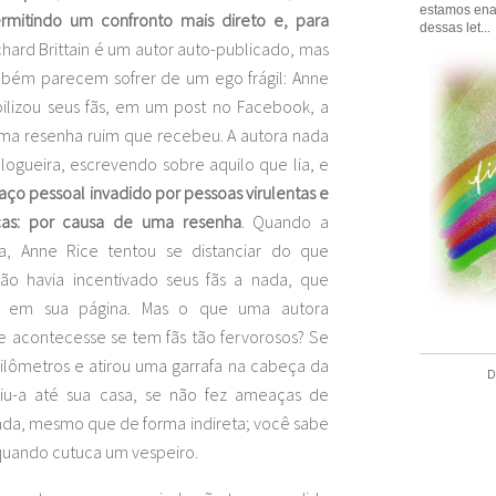
estamos ena
rmitindo um confronto mais direto e, para
dessas let...
ichard Brittain é um autor auto-publicado, mas
mbém parecem sofrer de um ego frágil: Anne
lizou seus fãs, em um post no Facebook, a
ma resenha ruim que recebeu. A autora nada
ogueira, escrevendo sobre aquilo que lia, e
aço pessoal invadido por pessoas virulentas e
ças: por causa de uma resenha
. Quando a
ia, Anne Rice tentou se distanciar do que
não havia incentivado seus fãs a nada, que
nk em sua página. Mas o que uma autora
 acontecesse se tem fãs tão fervorosos? Se
ilômetros e atirou uma garrafa na cabeça da
D
uiu-a até sua casa, se não fez ameaças de
ada, mesmo que de forma indireta; você sabe
quando cutuca um vespeiro.