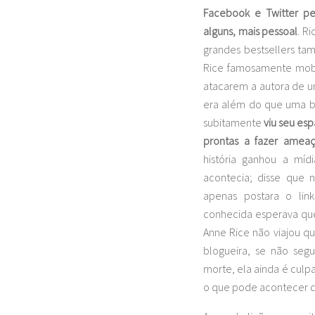
Facebook e Twitter pe
alguns, mais pessoal
. R
grandes bestsellers ta
Rice famosamente mobi
atacarem a autora de u
era além do que uma bl
subitamente
viu seu esp
prontas a fazer amea
história ganhou a míd
acontecia; disse que 
apenas postara o li
conhecida esperava que
Anne Rice não viajou qu
blogueira, se não seg
morte, ela ainda é culp
o que pode acontecer 