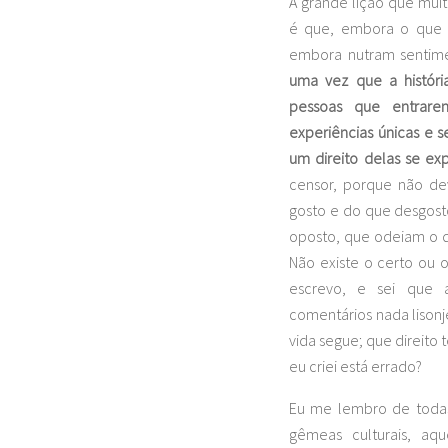
A grande lição que mui
é que, embora o que e
embora nutram sentime
uma vez que a histór
pessoas que entrar
experiências únicas e s
um direito delas se exp
censor, porque não dev
gosto e do que desgost
oposto, que odeiam o 
Não existe o certo ou o
escrevo, e sei que 
comentários nada lisonje
vida segue; que direito
eu criei está errado?
Eu me lembro de todas
gêmeas culturais, aq