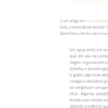
Li um artigo no
HomoLiteratu
tudo, e antes de ser escritor.
Maria Clara, o texto
não é meu
Um rapaz entra em um
qual ele saiu de Londre
viagem. A garota está n
trabalha, e ela está ag
o golpe; algo forte ati
colegas e descobre qu
ser atingida por uma ga
vê-la. Algumas possib
levado a um cenário a
disposto a reafirmar su