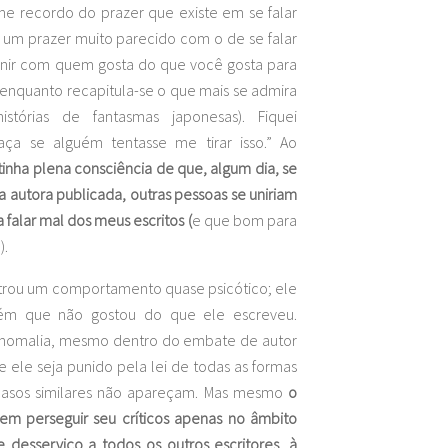
e recordo do prazer que existe em se falar
 um prazer muito parecido com o de se falar
unir com quem gosta do que você gosta para
enquanto recapitula-se o que mais se admira
istórias de fantasmas japonesas). Fiquei
ça se alguém tentasse me tirar isso.” Ao
tinha plena consciência de que, algum dia, se
 autora publicada, outras pessoas se uniriam
falar mal dos meus escritos (
e que bom para
).
strou um comportamento quase psicótico; ele
guém que não gostou do que ele escreveu.
 anomalia, mesmo dentro do embate de autor
e ele seja punido pela lei de todas as formas
 casos similares não apareçam. Mas mesmo
o
em perseguir seu críticos apenas no âmbito
e desserviço a todos os outros escritores, à