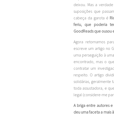
deixou. Mas a verdade
suposições que passam
cabeça da garota é
Ri
feriu, que poderia t
GoodReads que ousou es
Agora retornamos par
escreve um artigo no
uma perseguição à uma c
encontrado, mas o que
contratar um investigad
respeito. O artigo divi
solidárias, geralmente 
toda assustadora, e qu
legal (considere-me par
A briga entre autores e
deu uma faceta a mais à 