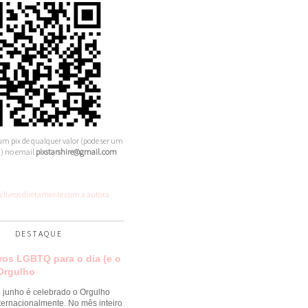
m pix de qualquer valor (pode ser um
) no email
pixstarshire@gmail.com
 livros diretamente com a autora
DESTAQUE
vros LGBTQ para o dia (e o
Orgulho
 junho é celebrado o Orgulho
ternacionalmente. No mês inteiro