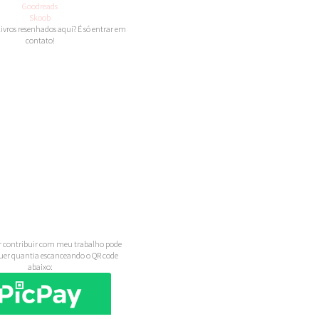
Goodreads
Skoob
 livros resenhados aqui? É só entrar em
contato!
 contribuir com meu trabalho pode
uer quantia escanceando o QR code
abaixo: