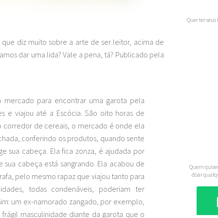
Quer ter seus
s
que diz muito sobre a arte de ser leitor, acima de
 Vamos dar uma lida? Vale a pena, tá? Publicado pela
:
 mercado para encontrar uma garota pela
s e viajou até a Escócia. São oito horas de
o corredor de cereais, o mercado é onde ela
achada, conferindo os produtos, quando sente
nge sua cabeça. Ela fica zonza, é ajudada por
e sua cabeça está sangrando. Ela acabou de
Quem quiser
doar qualq
rrafa, pelo mesmo rapaz que viajou tanto para
ilidades, todas condenáveis, poderiam ter
ssim: um ex-namorado zangado, por exemplo,
a frágil masculinidade diante da garota que o