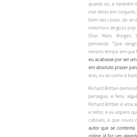
quanto eu, e também m
mal deles em conjunto,
bem das coisas, de se 
meia hora de gozo pop 
(Star Wars; Borges; h
pensando: “Que desgra
mesmo tempo em que
eu acabasse por ser uma
em absoluto prazer para 
elas; eu sei como é bom
Richard Brittain demon
perseguiu e feriu al
Richard Brittain é uma
e leitor, e eu espero qu
cabíveis, e que novos
autor que se contenta 
online já faz um gigant