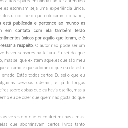
tos autores parecem ainda não ter aprendido
les escrevam seja uma experiência única,
ntos únicos pelo que colocaram no papel,
ia está publicada e pertence ao mundo as
em em contato com ela também terão
entimentos únicos por aquilo que leram, e é
ressar a respeito
. O autor não pode ser um
e haver sensores na leitura. Eu sei do que
o, mas sei que existem aqueles que são meu
que eu amo e que adoram o que eu detesto.
 errado. Estão todos certos. Eu sei o que eu
algumas pessoas odeiam, e já li longos
iros sobre coisas que eu havia escrito, mas a
 tenho eu de dizer que quem não gosta do que
 as vezes em que encontrei minhas almas-
uelas que abominavam certos livros tanto