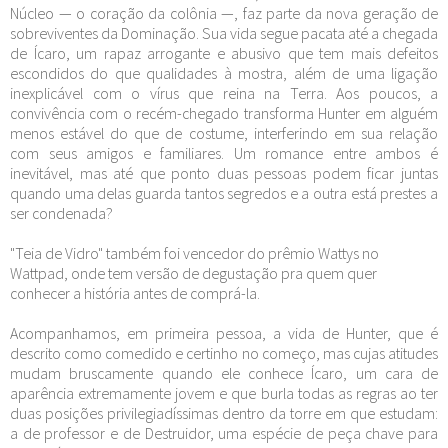
Núcleo — o coração da colônia —, faz parte da nova geração de
sobreviventes da Dominação. Sua vida segue pacata até a chegada
de Ícaro, um rapaz arrogante e abusivo que tem mais defeitos
escondidos do que qualidades à mostra, além de uma ligação
inexplicável com o vírus que reina na Terra. Aos poucos, a
convivência com o recém-chegado transforma Hunter em alguém
menos estável do que de costume, interferindo em sua relação
com seus amigos e familiares. Um romance entre ambos é
inevitável, mas até que ponto duas pessoas podem ficar juntas
quando uma delas guarda tantos segredos e a outra está prestes a
ser condenada?
"Teia de Vidro" também foi vencedor do prêmio Wattys no
Wattpad, onde tem versão de degustação pra quem quer
conhecer a história antes de comprá-la.
Acompanhamos, em primeira pessoa, a vida de Hunter, que é
descrito como comedido e certinho no começo, mas cujas atitudes
mudam bruscamente quando ele conhece Ícaro, um cara de
aparência extremamente jovem e que burla todas as regras ao ter
duas posições privilegiadíssimas dentro da torre em que estudam:
a de professor e de Destruidor, uma espécie de peça chave para