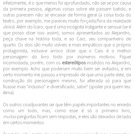
infelizmente, é o que menos foi aprofundado, não sei se por causa
da primeira pessoa, algumas coisas sobre ele passam batido, e
outras parecem não se encaixar de forma geral (a coisa toda do
teatro, por exemplo, me pareceu muito forçada/fora da realidade
deles
). Além do Ícaro, que é uma incógnita instigante e sensual (se é
que posso dizer isso assim), somos apresentados ao Alejandro,
peça chave na história toda, e ao Caio, seu companheiro de
quarto. Os dois são muito visíveis e mais empáticos que o próprio
protagonista, inclusive arrisco dizer que o Caio é o melhor
personagem do livro todo por inúmeros motivos. Fiquei
incomodada, porém, com os
estereótipos
incutidos no Alejandro,
por exemplo. Acho que poderiam muito bem ser evitados, e em
certo momento me passou a impressão de que uma parte dele, da
construção do personagem mesmo, foi alterada só para que
ficasse mais "inclusivo" e diversificado, sabe? (spoiler pra quem leu:
Alma).
Os outros coadjuvantes sei que têm papéis importantes no enredo
como um todo, mas, como esse é só o primeiro livro,
muitas
perguntas ficam sem respostas, e eles são deixados de lado
em certos momentos.