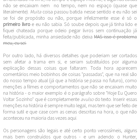
não se encaixam nem no tempo, nem no espaço (quase que
literalmente).
Muita
coisa passou batida nesse sentido e eu não sei
se foi de propósito ou não, porque infelizmente esse é só o
primeiro livro
e eu não sabia. Só soube depois que já tinha lido e
fiquei chateada porque odeio pegar livros sem continuação já
feita/publicada, minha ansiedade não deixa
MAS isso é problema
meu, eu sei.
Por outro lado, há diversos detalhes que poderiam ser cortados
sem afetar a trama em si, e seriam substituídos por alguma
explicação dessas coisas que faltaram. Toda hora aparecem
comentários meio bobinhos de coisas "passadas", que na real são
do nosso tempo atual (já que a história se passa no futuro), como
menções a filmes e comportamentos que não se encaixam muito
na história - o maior exemplo é o parágrafo sobre "Hoje Eu Quero
Voltar Sozinho" que é completamente
avulso
do texto. Inserir essas
menções na história é sempre muito legal, mas tem que ser feito de
forma sutil e que case com as cenas descritas na hora, o que não
aconteceu na maioria das vezes aqui.
Os personagens são legais e até certo ponto verossímeis, alguns
mais bem construídos que outros - e um adendo: o Hunter,