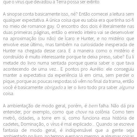
que o vírus que devastou a Terra possa ser extinto.
A sinopse conta basicamente isso, né? Então comecei a leitura sem
qualquer expectativa. A única coisa que eu sabia era que tinha sci-fi
no meio de romance gay. O encontro dos dois é literalmente nas
duas primeiras páginas, então o enredo inteiro vai se desenvolver
na aproximação (ou não) de Ícaro e Hunter, e no mistério que
envolve esse último, mas também na curiosidade inesperada de
Hunter na chegada desse cara. E a maneira como o mistério é
construído é muito interessante porque te deixa preso, sabe? Eu li
metade do livro numa sentada porque queria saber o que tava
acontecendo de uma vez... E pontos pro Aurélio: ele conseguiu
manter a expectativa da experiência lá em cima, sem perder o
pique, porque as poucas respostas só vêm no final da trama, então
você é basicamente
obrigado
a ler o livro todo pra saber
alguma
coisa.
A ambientação de modo geral, porém, é
bem
falha. Não dá pra
entender, por exemplo, como que
chove
na colônia. Como tem
metrô, cidades, a torre em si, como funciona essa história de
cadetes, Dominação, o vírus é mal explicado... Quando se escreve
fantasia de modo geral, é indispensável que a gente seja
ambientado no livro, no tempo e espaço mesmo, e algumas coisas