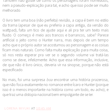
Também não gostei de como os personagens foram nomeados,
nem a pseudo-explicação para tal, e acho que isso pode ser muito
melhorado.
O livro tem uma boa (não perfeita) revisão, a capa é bem no estilo
da trama (apesar de que eu preferia a capa antiga, da versão do
wattpad), falta um tico de ajuste aqui e ali pra ter um texto mais
fluido. O começo é meio aos trancos e barrancos, sabe? Parece
artificial o jeito como o Hunter narra, mas depois de um tempo
acho que o próprio autor se acostumou ao personagem e as coisas
ficam mais naturais. Como falta muita explicação para muita coisa,
só nos resta esperar pra ver se o segundo volume vai tratá-las
como se deve, infelizmente. Acho que essa informação, inclusive,
de que não é livro único, deveria vir na sinopse, porque não está
especificado.
No mais, foi uma surpresa
boa
encontrar uma história prazerosa,
que não foca exatamente no romance entre Ícaro e Hunter (porque
isso é o menos importante na história como um todo, eu acho), e
que traz uma distopia nacional bem empolgante de se ler.
LORENA MIYUKI
AT
10:45 AM