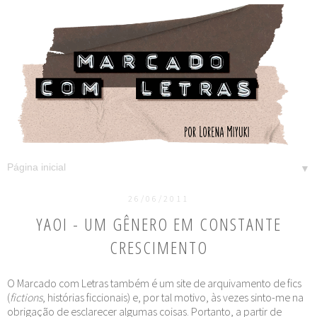
▼
26/06/2011
YAOI - UM GÊNERO EM CONSTANTE
CRESCIMENTO
O Marcado com Letras também é um site de arquivamento de fics
(
fictions
, histórias ficcionais) e, por tal motivo, às vezes sinto-me na
obrigação de esclarecer algumas coisas. Portanto, a partir de