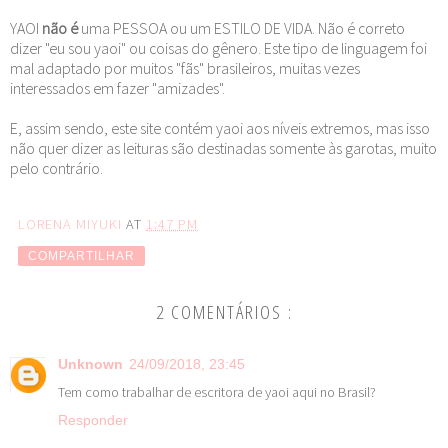
YAOI
não é
uma PESSOA ou um ESTILO DE VIDA. Não é correto
dizer "eu sou yaoi" ou coisas do gênero. Este tipo de linguagem foi
mal adaptado por muitos "fãs" brasileiros, muitas vezes
interessados em fazer "amizades".
E, assim sendo, este site contém yaoi aos níveis extremos, mas isso
não quer dizer as leituras são destinadas somente às garotas, muito
pelo contrário.
LORENA MIYUKI
AT
1:47 PM
COMPARTILHAR
2 COMENTÁRIOS :
Unknown
24/09/2018, 23:45
Tem como trabalhar de escritora de yaoi aqui no Brasil?
Responder