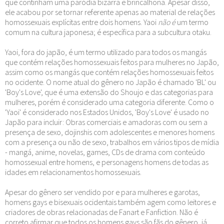
que continham uma paródia bizarra e brincalhona. Apesar disso,
ele acabou por se tornar referente apenas ao material de relações
homossexuais explícitas entre dois homens. Yaoi
não é
um termo
comum na cultura japonesa; é específica para a subcultura otaku.
Yaoi, fora do japão, é um termo utilizado para todos os mangás
que contém relações homossexuais feitos para mulheres no Japão,
assim como os mangás que contém relações homossexuais feitos
no ocidente. O nome atual do gênero no Japão é chamado 'BL' ou
'Boy's Love', que é uma extensão do Shoujo e das categorias para
mulheres, porém é considerado uma categoria diferente. Como o
'Yaoi' é considerado nos Estados Unidos, 'Boy's Love' é usado no
Japão para incluir: Obras comerciais e amadoras com ou sem a
presença de sexo, dojinshis com adolescentes e menores homens
com a presença ou não de sexo, trabalhos em vários tipos de mídia
- mangá, anime, novelas, games, CDs de drama com conteúdo
homossexual entre homens, e personagens homens de todas as
idades em relacionamentos homossexuais.
Apesar do gênero ser vendido por e para mulheres e garotas,
homens gays e bisexuais ocidentais também agem como leitores e
criadores de obras relacionadas de Fanart e Fanfiction. Não é
correto afirmar que todos os homens gays são fãs do gênero, já