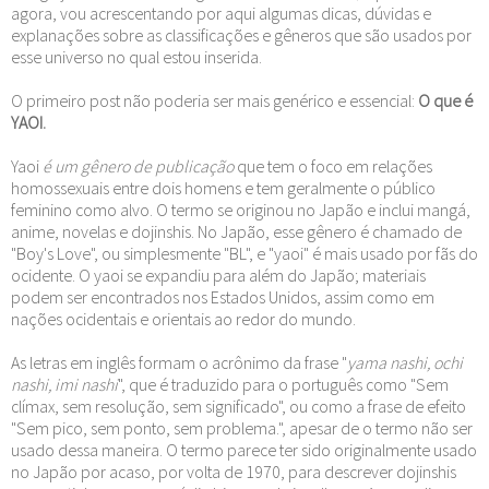
agora, vou acrescentando por aqui algumas dicas, dúvidas e
explanações sobre as classificações e gêneros que são usados por
esse universo no qual estou inserida.
O primeiro post não poderia ser mais genérico e essencial:
O que é
YAOI.
Yaoi
é um gênero de publicação
que tem o foco em relações
homossexuais entre dois homens e tem geralmente o público
feminino como alvo. O termo se originou no Japão e inclui mangá,
anime, novelas e dojinshis. No Japão, esse gênero é chamado de
"Boy's Love", ou simplesmente "BL", e "yaoi" é mais usado por fãs do
ocidente. O yaoi se expandiu para além do Japão; materiais
podem ser encontrados nos Estados Unidos, assim como em
nações ocidentais e orientais ao redor do mundo.
As letras em inglês formam o acrônimo da frase "
yama nashi, ochi
nashi, imi nashi
", que é traduzido para o português como "Sem
clímax, sem resolução, sem significado", ou como a frase de efeito
"Sem pico, sem ponto, sem problema.", apesar de o termo não ser
usado dessa maneira. O termo parece ter sido originalmente usado
no Japão por acaso, por volta de 1970, para descrever dojinshis