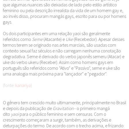
que algumas nuances são deixadas de lado pelo estilo artístico
feminino ou pela descrição irrealista da vida de um homem gay e,
ao invés disso, procuram mangás gays, escrito para ou por homens
gays.
Os dois participantes em uma relação yaoi são geralmente
referidos como
Seme
(Atacante) e
Uke
(Recebedor). Apesar desses
termos terem se originado nas artes marciais, são usadas com
contexto sexual faz séculos e não carregam nenhuma conotação
degradativa. Seme é derivado do verbo japonês semeru (Atacar) e
uke do verbo ukeru (Receber). Assim como homens gays em
português são referidos como "Ativo" e "Passivo", seme e uke são
uma analogia mais próxima para "lançador" e "pegador".
(fonte:
kanariya
)
O gênero tem crescido muito ultimamente, principalmente no Brasil
e depois da publicação de
Gravitation
- o primeiro mangá
dito
yaoi
para o público feminino e sem censuras. Com o
crescimento começaram a surgir, também, as derivações e
deturpações do termo. De acordo com o trecho acima, e frizando: