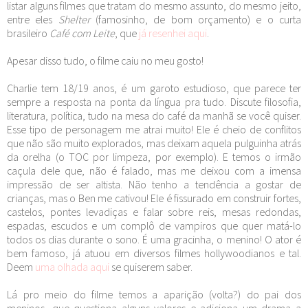
listar alguns filmes que tratam do mesmo assunto, do mesmo jeito,
entre eles
Shelter
(famosinho, de bom orçamento) e o curta
brasileiro
Café com Leite
, que
já resenhei aqui
.
Apesar disso tudo, o filme caiu no meu gosto!
Charlie tem 18/19 anos, é um garoto estudioso, que parece ter
sempre a resposta na ponta da língua pra tudo. Discute filosofia,
literatura, política, tudo na mesa do café da manhã se você quiser.
Esse tipo de personagem me atrai muito! Ele é cheio de conflitos
que não são muito explorados, mas deixam aquela pulguinha atrás
da orelha (o TOC por limpeza, por exemplo). E temos o irmão
caçula dele que, não é falado, mas me deixou com a imensa
impressão de ser altista. Não tenho a tendência a gostar de
crianças, mas o Ben me cativou! Ele é fissurado em construir fortes,
castelos, pontes levadiças e falar sobre reis, mesas redondas,
espadas, escudos e um complô de vampiros que quer matá-lo
todos os dias durante o sono. É uma gracinha, o menino! O ator é
bem famoso, já atuou em diversos filmes hollywoodianos e tal.
Deem
uma olhada aqui
se quiserem saber.
Lá pro meio do filme temos a aparição (volta?) do pai dos
meninos, que questiona alguns valores e adiciona um drama a