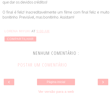
que dar os devidos créditos!
O final é feliz! Inacreditavelmente um filme com final feliz e muito
bonitinho. Previsível, mas bonitinho. Assistam!
LORENA MIYUKI
AT
9:00 AM
COMPARTILHAR
NENHUM COMENTÁRIO :
POSTAR UM COMENTÁRIO
‹
›
Página inicial
Ver versão para a web