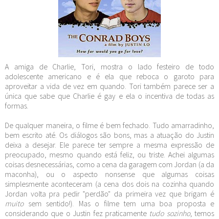
A amiga de Charlie, Tori, mostra o lado festeiro de todo
adolescente americano e é ela que reboca o garoto para
aproveitar a vida de vez em quando. Tori também parece ser a
única que sabe que Charlie é gay e ela o incentiva de todas as
formas.
De qualquer maneira, o filme é bem fechado. Tudo amarradinho,
bem escrito até. Os diálogos são bons, mas a atuação do Justin
deixa a desejar. Ele parece ter sempre a mesma expressão de
preocupado, mesmo quando está feliz, ou triste. Achei algumas
coisas desnecessárias, como a cena da garagem com Jordan (a da
maconha), ou o aspecto nonsense que algumas coisas
simplesmente aconteceram (a cena dos dois na cozinha quando
Jordan volta pra pedir "perdão" da primeira vez que brigam é
muito
sem sentido!). Mas o filme tem uma boa proposta e
considerando que o Justin fez praticamente
tudo sozinho
, temos