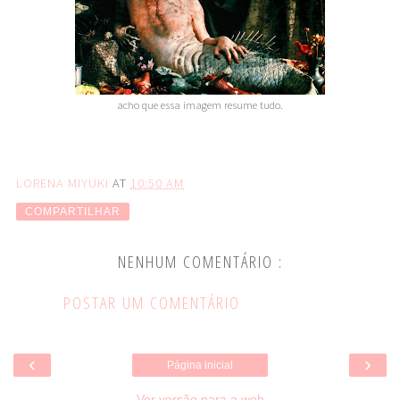
acho que essa imagem resume tudo.
LORENA MIYUKI
AT
10:50 AM
COMPARTILHAR
NENHUM COMENTÁRIO :
POSTAR UM COMENTÁRIO
‹
›
Página inicial
Ver versão para a web