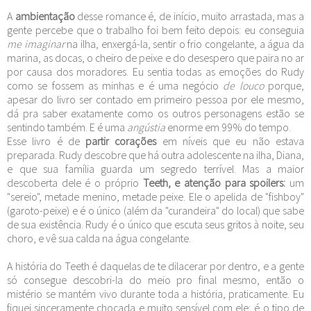
A
ambientação
desse romance é, de início, muito arrastada, mas a
gente percebe que o trabalho foi bem feito depois: eu conseguia
me imaginar
na ilha, enxergá-la, sentir o frio congelante, a água da
marina, as docas, o cheiro de peixe e do desespero que paira no ar
por causa dos moradores. Eu sentia todas as emoções do Rudy
como se fossem as minhas e é uma negócio
de louco
porque,
apesar do livro ser contado em primeiro pessoa por ele mesmo,
dá pra saber exatamente como os outros personagens estão se
sentindo também. E é uma
angústia
enorme em 99% do tempo.
Esse livro é de
partir corações
em níveis que eu não estava
preparada. Rudy descobre que há outra adolescente na ilha, Diana,
e que sua família guarda um segredo terrível. Mas a maior
descoberta dele é o próprio
Teeth, e atenção para spoilers:
um
"sereio", metade menino, metade peixe. Ele o apelida de "fishboy"
(garoto-peixe) e é o único (além da "curandeira" do local) que sabe
de sua existência. Rudy é o único que escuta seus gritos à noite, seu
choro, e vê sua calda na água congelante.
A história do Teeth é daquelas de te dilacerar por dentro, e a gente
só consegue descobri-la do meio pro final mesmo, então o
mistério se mantém vivo durante toda a história, praticamente. Eu
fiquei sinceramente chocada e muito sensível com ele; é o tipo de