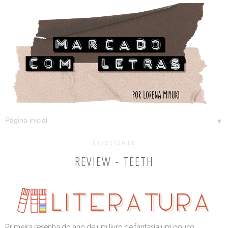
▼
31/01/2018
REVIEW - TEETH
Primeira resenha do ano de um livro de fantasia um pouco