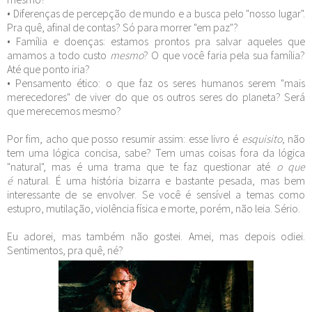
• Diferenças de percepção de mundo e a busca pelo "nosso lugar".
Pra quê, afinal de contas? Só para morrer "em paz"?
• Família e doenças: estamos prontos pra salvar aqueles que
amamos a todo custo
mesmo
? O que você faria pela sua família?
Até que ponto iria?
• Pensamento ético: o que faz os seres humanos serem "mais
merecedores" de viver do que os outros seres do planeta? Será
que merecemos mesmo?
Por fim, acho que posso resumir assim: esse livro é
esquisito
, não
tem uma lógica concisa, sabe? Tem umas coisas fora da lógica
"natural", mas é uma trama que te faz questionar até
o que
é
natural. É uma história bizarra e bastante pesada, mas bem
interessante de se envolver. Se você é sensível a temas como
estupro, mutilação, violência física e morte, porém, não leia. Sério.
Eu adorei, mas também não gostei. Amei, mas depois odiei.
Sentimentos, pra quê, né?