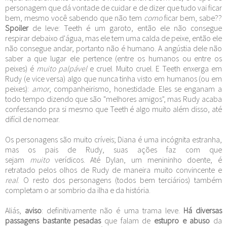
personagem que dá vontade de cuidar e de dizer que tudo vai ficar
bem, mesmo você sabendo que não tem
como
ficar bem, sabe??
Spoiler
de leve: Teeth é um garoto, então ele não consegue
respirar debaixo d'água, mas ele tem uma calda de peixe, então ele
não consegue andar, portanto não é humano. A angústia dele não
saber a que lugar ele pertence (entre os humanos ou entre os
peixes) é
muito palpável
e cruel. Muito cruel. E Teeth enxerga em
Rudy (e vice versa) algo que nunca tinha visto em humanos (ou em
peixes):
amor
, companheirismo, honestidade. Eles se enganam a
todo tempo dizendo que são "melhores amigos", mas Rudy acaba
confessando pra si mesmo que Teeth é algo muito além disso, até
difícil de nomear.
Os personagens são muito críveis; Diana é uma incógnita estranha,
mas os pais de Rudy, suas ações faz com que
sejam
muito
verídicos. Até Dylan, um menininho doente, é
retratado pelos olhos de Rudy de maneira muito convincente e
real
. O resto dos personagens (todos bem terciários) também
completam o ar sombrio da ilha e da história.
Aliás,
aviso
: definitivamente não é uma trama leve.
Há diversas
passagens bastante pesadas
que falam de
estupro e abuso
da