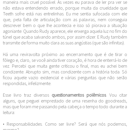
maneira mais cruel possível. Às vezes eu parava de ler pra ver se
não estava entendendo errado, porque muita da crueldade que
Teeth sofre está nas entrelinhas. Eu me sentia sufocada com ele
que, pela falta de articulação com as palavras, nem conseguia
descrever bem o que lhe acontecia e isso só piorava a situação
agoniante. Quando Rudy aparece, ele enxerga aquela luz no fim do
túnel que acaba salvando ambos, por assim dizer. E Rudy também
transmite de forma muito clara as suas angústias (que são infinitas).
Há uma reviravolta próximo ao encerramento que é de tirar o
fôlego e, claro, se você ainda tiver coração, é hora de enterrá-lo de
vez. Percebi que muita gente criticou o final, mas eu achei bem
condizente. Abrupto sim, mas condizente com a história toda. Só
ficou aquele vazio existencial e várias perguntas que não serão
respondidas, infelizmente.
Esse livro traz diversos
questionamentos polêmicos
. Vou citar
alguns, que peguei emprestado de uma resenha do goodreads,
mas que foram me passando pela cabeça o tempo todo durante a
leitura:
• Responsabilidades. Como ser livre? Será que nós podemos,
mesmo?