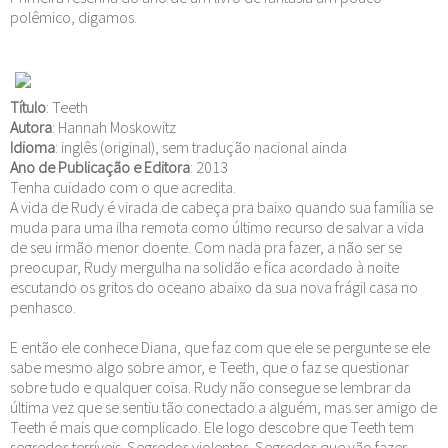
polêmico, digamos.
Título
: Teeth
Autora
: Hannah Moskowitz
Idioma
: inglês (original), sem tradução nacional ainda
Ano de Publicação e Editora
: 2013
Tenha cuidado com o que acredita.
A vida de Rudy é virada de cabeça pra baixo quando sua família se
muda para uma ilha remota como último recurso de salvar a vida
de seu irmão menor doente. Com nada pra fazer, a não ser se
preocupar, Rudy mergulha na solidão e fica acordado à noite
escutando os gritos do oceano abaixo da sua nova frágil casa no
penhasco.
E então ele conhece Diana, que faz com que ele se pergunte se ele
sabe mesmo algo sobre amor, e Teeth, que o faz se questionar
sobre tudo e qualquer coisa. Rudy não consegue se lembrar da
última vez que se sentiu tão conectado a alguém, mas ser amigo de
Teeth é mais que complicado. Ele logo descobre que Teeth tem
segredos terríveis. Segredos violentos. Segredos que vão fazer