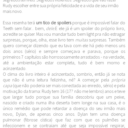
Rudy escolher entre sua própria felicidade e a vida de seu irmão
mais novo.
Essa resenha terá
um tico de spoilers
porque é impossível falar do
Teeth sem falar... bem,
dele.
E ele já é um spoiler do próprio livro,
acredite se quiser. Mas vou mandar tudo bem light pra não estragar
surpresas, porque, olha, esse livro tem
muitas
surpresas. Também
quero começar dizendo que eu tava com ele há pelo menos uns
dois anos (sério) e sempre começava e parava, porque os
primeiros 7 capítulos são horrososamente arrastados - na verdade,
até a ambientação estar completa, tudo é bem morno e
acinzentado.
O clima do livro inteiro é acinzentado, sombrio, então já se nota
que não é uma leitura felizinha, né? A começar pela
própria
capa
(que não poderia ser mais conectada ao enredo, sério) e pela
motivação da trama: Rudy tem 16 (17? não me lembro) anos e teve
que largar tudo porque sua família descobriu que um peixe,
nascido e criado numa ilha deserta bem longe na sua casa, é o
único remédio que pode retardar a doença do seu irmão mais
novo, Dylan, de apenas cinco anos. Dylan tem uma doença
pulmonar (fibrose cística) que faz com que os pulmões se
infeccionem e se contraiam até que seja impossível respirar,