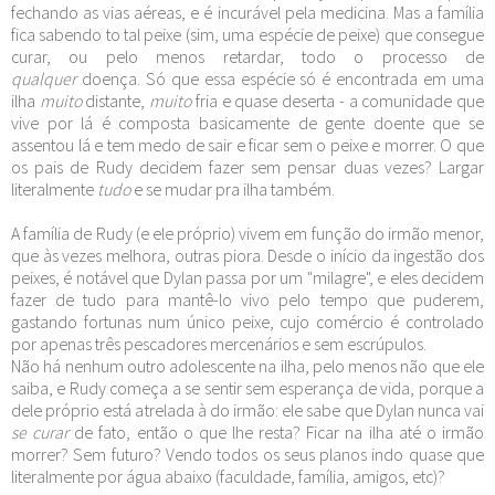
fechando as vias aéreas, e é incurável pela medicina. Mas a família
fica sabendo to tal peixe (sim, uma espécie de peixe) que consegue
curar, ou pelo menos retardar, todo o processo de
qualquer
doença. Só que essa espécie só é encontrada em uma
ilha
muito
distante,
muito
fria e quase deserta - a comunidade que
vive por lá é composta basicamente de gente doente que se
assentou lá e tem medo de sair e ficar sem o peixe e morrer. O que
os pais de Rudy decidem fazer sem pensar duas vezes? Largar
literalmente
tudo
e se mudar pra ilha também.
A família de Rudy (e ele próprio) vivem em função do irmão menor,
que às vezes melhora, outras piora. Desde o início da ingestão dos
peixes, é notável que Dylan passa por um "milagre", e eles decidem
fazer de tudo para mantê-lo vivo pelo tempo que puderem,
gastando fortunas num único peixe, cujo comércio é controlado
por apenas três pescadores mercenários e sem escrúpulos.
Não há nenhum outro adolescente na ilha, pelo menos não que ele
saiba, e Rudy começa a se sentir sem esperança de vida, porque a
dele próprio está atrelada à do irmão: ele sabe que Dylan nunca vai
se curar
de fato, então o que lhe resta? Ficar na ilha até o irmão
morrer? Sem futuro? Vendo todos os seus planos indo quase que
literalmente por água abaixo (faculdade, família, amigos, etc)?