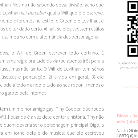
evithan. Mesmo não sabendo dessa divisão, acho que
o Levithan
vai perceber
qual o Will que ele escreve.
ente diferentes no estilo, o Green e o Levithan, e
s de ter dado certo. Afinal, se eles tivessem estilos
 confusa mesmo com a alternância dos personagens.
dois, o Will do Green escrever todo certinho. É
em uma regra pra tudo da via (ou apenas três para a
ou enviando u
luso, mas não tanto. O Will do Levithan tem sérios
centavinho!
iúsculas e pontuação, 2) a vida em geral, 3) ele
, odeia todo mundo e tudo ao seu redor - menos o
compre os
o garoto pela internet.
s tem um melhor amigo gay, Tiny Cooper, que rouba
Dicas - li
ll 1 quando é a vez dele contar a história. Tiny não
mês!) do 
le quem deveria ser o personagem principal. Digo, a
No dia 28 de
gira em torno dele e do musical que ele escreveu
LGBTQ (I) in