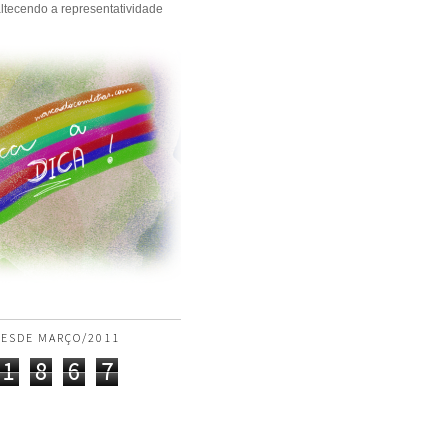
ltecendo a representatividade
ESDE MARÇO/2011
1
8
6
7