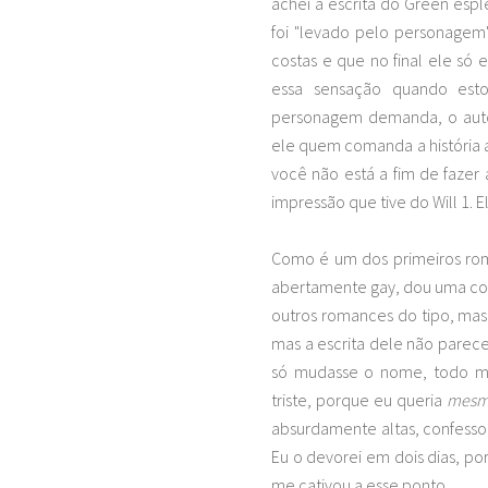
achei a escrita do Green espl
foi "levado pelo personagem
costas e que no final ele só 
essa sensação quando est
personagem demanda, o auto
ele quem comanda a história a
você não está a fim de fazer a
impressão que tive do Will 1. 
Como é um dos primeiros rom
abertamente gay, dou uma colh
outros romances do tipo, mas 
mas a escrita dele não parec
só mudasse o nome, todo m
triste, porque eu queria
mes
absurdamente altas, confesso,
Eu o devorei em dois dias, por
me cativou a esse ponto.