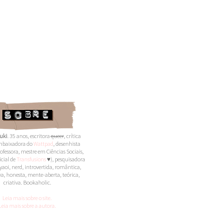
uki
. 35 anos,
escritora
queer
,
crítica
 embaixadora do
Wattpad
, desenhista
ofessora, mestre em Ciências Sociais,
icial de
Transfusions
♥), pesquisadora
yaoi, nerd, introvertida, romântica,
a, honesta, mente-aberta, teórica,
criativa. Bookaholic.
Leia mais sobre o site.
Leia mais sobre a autora.