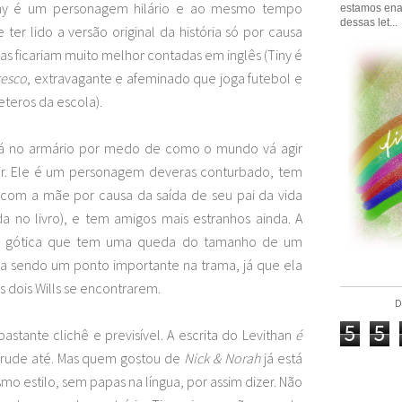
iny é um personagem hilário e ao mesmo tempo
estamos ena
dessas let...
ter lido a versão original da história só por causa
as ficariam muito melhor contadas em inglês (Tiny é
tesco
, extravagante e afeminado que joga futebol e
eteros da escola).
stá no armário por medo de como o mundo vá agir
air. Ele é um personagem deveras conturbado, tem
com a mãe por causa da saída de seu pai da vida
a no livro), e tem amigos mais estranhos ainda. A
uma gótica que tem uma queda do tamanho de um
ba sendo um ponto importante na trama, já que ela
s dois Wills se encontrarem.
D
5
5
astante clichê e previsível. A escrita do Levithan
é
er rude até. Mas quem gostou de
Nick & Norah
já está
o estilo, sem papas na língua, por assim dizer. Não