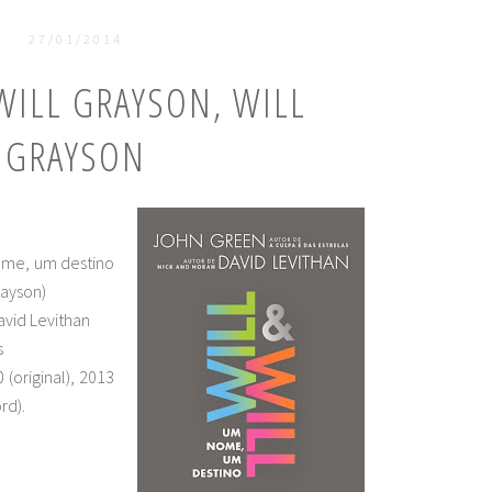
27/01/2014
WILL GRAYSON, WILL
GRAYSON
 nome, um destino
rayson)
avid Levithan
s
 (original), 2013
rd).