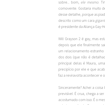
sobre... bom,
ele mesmo
. T
comovente. Gostaria muito de 
desse detalhe, porque as piad
descrito como um cara
gigan
é presidente da Aliança Gay-H
Will Grayson 2 é gay, mas e
depois que ele finalmente s
um relacionamento estranho 
dos dois (que não é detalhad
principal delas é Maura, 
precipício por ele e que aca
faz a reviravolta acontecer e o
Sinceramente? Achei a coisa b
previsível. É crua, chega a s
acostumado com isso. É o mesm