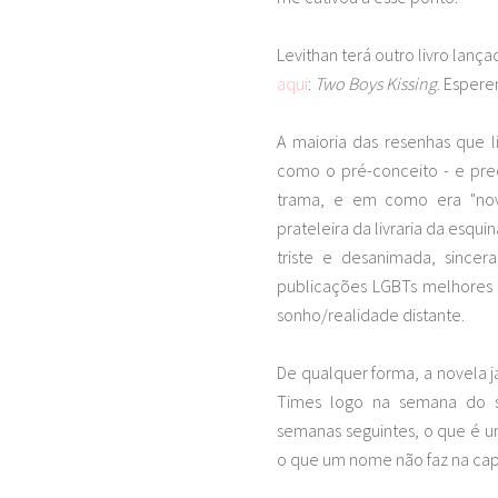
Levithan terá outro livro lan
aqui
:
Two Boys Kissing
. Espere
A maioria das resenhas que li
como o pré-conceito - e pre
trama, e em como era "novo"
prateleira da livraria da esq
triste e desanimada, since
publicações LGBTs melhores (
sonho/realidade distante.
De qualquer forma, a novela j
Times logo na semana do s
semanas seguintes, o que é u
o que um nome não faz na cap