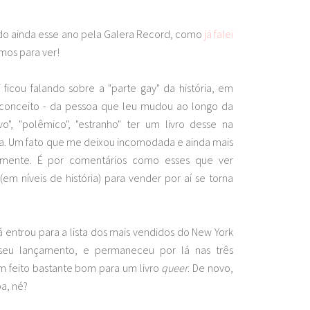
çado ainda esse ano pela Galera Record, como
já falei
mos para ver!
 ficou falando sobre a "parte gay" da história, em
conceito - da pessoa que leu mudou ao longo da
, "polêmico", "estranho" ter um livro desse na
uina. Um fato que me deixou incomodada e ainda mais
ramente. É por comentários como esses que ver
em níveis de história) para vender por aí se torna
á entrou para a lista dos mais vendidos do New York
eu lançamento, e permaneceu por lá nas três
m feito bastante bom para um livro
queer
. De novo,
a, né?