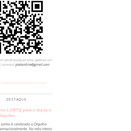
m pix de qualquer valor (pode ser um
) no email
pixstarshire@gmail.com
 livros diretamente com a autora
DESTAQUE
vros LGBTQ para o dia (e o
Orgulho
 junho é celebrado o Orgulho
ternacionalmente. No mês inteiro