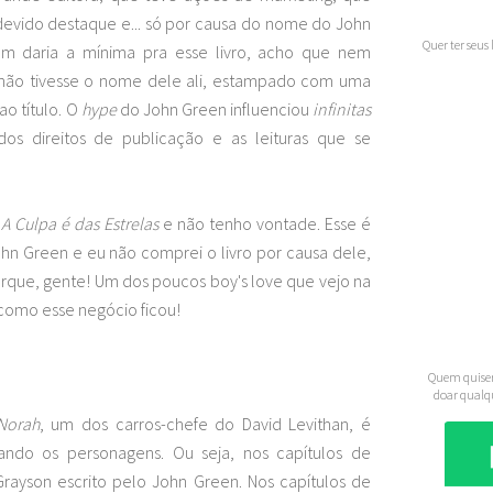
devido destaque e... só por causa do nome do John
Quer ter seus
m daria a mínima pra esse livro, acho que nem
 não tivesse o nome dele ali, estampado com uma
ao título. O
hype
do John Green influenciou
infinitas
s direitos de publicação e as leituras que se
i
A Culpa é das Estrelas
e não tenho vontade. Esse é
n Green e eu não comprei o livro por causa dele,
que, gente! Um dos poucos boy's love que vejo na
como esse negócio ficou!
Quem quiser
doar qualq
Norah
, um dos carros-chefe do David Levithan, é
nando os personagens. Ou seja, nos capítulos de
rayson escrito pelo John Green. Nos capítulos de