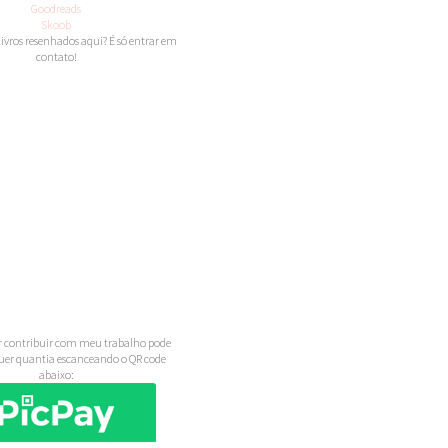
Goodreads
Skoob
 livros resenhados aqui? É só entrar em
contato!
 contribuir com meu trabalho pode
uer quantia escanceando o QR code
abaixo: