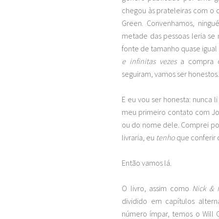
chegou às prateleiras com o 
Green. Convenhamos, ningué
metade das pessoas leria se
fonte de tamanho quase igual 
e infinitas vezes
a compra do
seguiram, vamos ser honestos.
E eu vou ser honesta: nunca l
meu primeiro contato com Joh
ou do nome dele. Comprei por
livraria, eu
tenho
que conferir 
Então vamos lá.
O livro, assim como
Nick & 
dividido em capítulos alter
número ímpar, temos o Will G