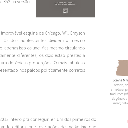
 e 352 na versão
 improvável esquina de Chicago, Will Grayson
son. Os dois adolescentes dividem o mesmo
, apenas isso os une. Mas mesmo circulando
mente diferentes, os dois estão prestes a
ra de épicas proporções. O mais fabuloso
resentado nos palcos politicamente corretos
Lorena Miy
literária,
amadora,
pr
tradutora (of
de gênero e 
imaginativ
2013 inteiro pra conseguir ler. Um dos primeiros do
ande editora, que teve ações de marketing, que