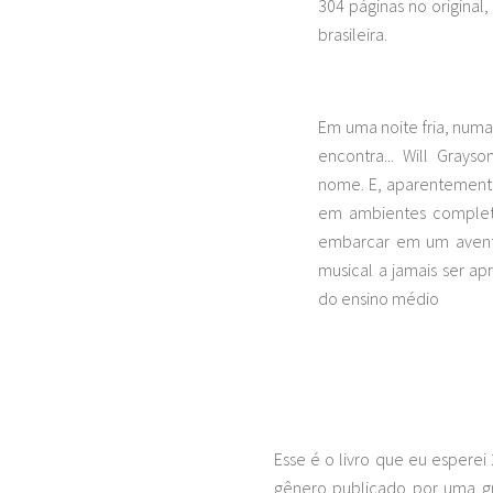
304 páginas no original,
brasileira.
Em uma noite fria, numa
encontra... Will Gray
nome. E, aparentemente
em ambientes completa
embarcar em um aventu
musical a jamais ser ap
do ensino médio
Esse é o livro que eu esperei 
gênero publicado por uma gr