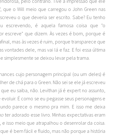
endorosa, pelo contrário. Tive a impressão que ele
", que o Will meio que carregou o John Green nas
escreveu o que deveria ser escrito. Sabe? Eu tenho
ou escrevendo, é aquela famosa coisa que "o
r escreve" que dizem. Às vezes é bom, porque é
final, mas às vezes é ruim, porque transparece que
s vontades dele, mas vai lá e faz. E foi essa última
Ele simplesmente se deixou levar pela trama.
ances cujo personagem principal (ou um deles) é
er de chá para o Green. Não sei se ele já escreveu
que eu saiba, não. Levithan já é expert no assunto,
e evoluir. É como se eu pegasse seus personagens e
undo parece o mesmo pra mim. E isso me deixa
mo
ter adorado esse livro. Minhas expectativas eram
 e isso meio que atrapalhou o desenrolar da coisa.
que é bem fácil e fluido, mas não porque a história