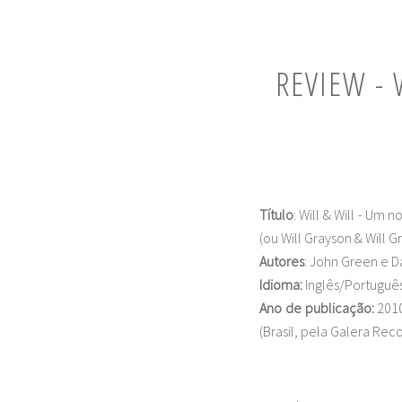
REVIEW - 
Título
: Will & Will - Um
(ou Will Grayson & Will G
Autores
: John Green e D
Idioma:
Inglês/Portuguê
Ano de publicação:
2010
(Brasil, pela Galera Reco