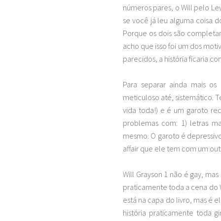
números pares, o Will pelo L
se você já leu alguma coisa d
Porque os dois são completam
acho que isso foi um dos motivo
parecidos, a história ficaria
Para separar ainda mais os 
meticuloso até, sistemático. T
vida toda!) e é um garoto rec
problemas com: 1) letras ma
mesmo. O garoto é depressivo
affair que ele tem com um outr
Will Grayson 1 não é gay, ma
praticamente toda a cena do Wi
está na capa do livro, mas é e
história praticamente toda 