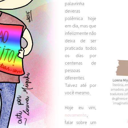
palavrinha
deveras
polêmica hoje
em dia, mas que
infelizmente não
deixa de ser
praticada todos
os dias por
centenas de
pessoas
diferentes.
Lorena Miy
Talvez até por
literária,
amadora,
pr
você mesmo.
tradutora (of
de gênero e 
imaginativ
Hoje eu vim,
novamente
,
falar sobre um