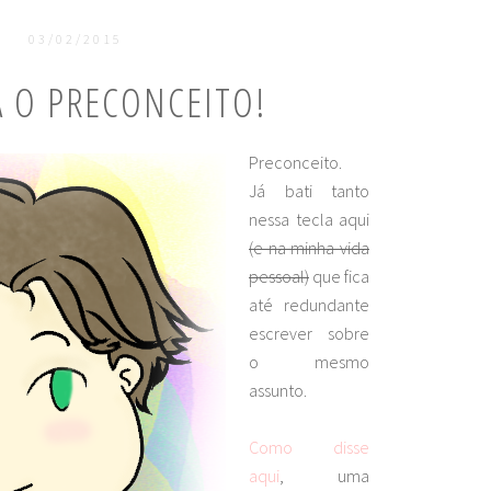
03/02/2015
 O PRECONCEITO!
Preconceito.
Já bati tanto
nessa tecla aqui
(e na minha vida
pessoal)
que fica
até redundante
escrever sobre
o mesmo
assunto.
Como disse
aqui
, uma