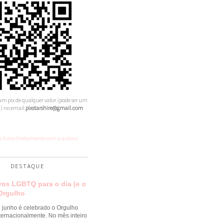
m pix de qualquer valor (pode ser um
) no email
pixstarshire@gmail.com
 livros diretamente com a autora
DESTAQUE
vros LGBTQ para o dia (e o
Orgulho
 junho é celebrado o Orgulho
ternacionalmente. No mês inteiro