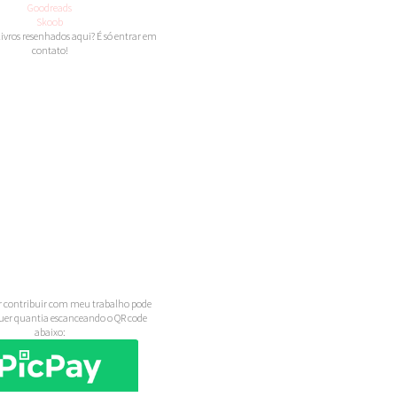
Goodreads
Skoob
 livros resenhados aqui? É só entrar em
contato!
 contribuir com meu trabalho pode
uer quantia escanceando o QR code
abaixo: