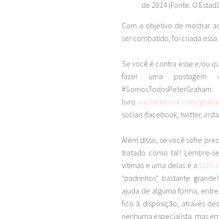
de 2014 (Fonte: O Estad
Com o objetivo de mostrar a
ser combatido, foi criada ess
Se você é contra esse e/ou
qu
fazer uma postagem c
#SomosTodosPeterG
livro
ww.facebook.com/graha
sociais (facebook, twitter, 
Além disso, se você sofre pre
tratado como tal! Lembre-se
vítimas e uma delas é a
SOS 
"padrinhos" bastante grande
ajuda de alguma forma, entre
fico à disposição, através d
nenhuma especialista, mas em 