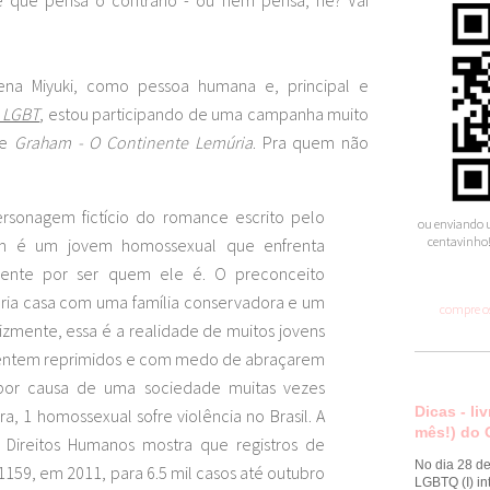
ena Miyuki, como pessoa humana e, principal e
 LGBT
, estou participando de uma campanha muito
de
Graham - O Continente Lemúria
. Pra quem não
sonagem fictício do romance escrito pelo
ou enviando u
centavinho!
am é um jovem homossexual que enfrenta
mente por ser quem ele é. O preconceito
ria casa com uma família conservadora e um
compre os
izmente, essa é a realidade de muitos jovens
sentem reprimidos e com medo de abraçarem
or causa de uma sociedade muitas vezes
Dicas - li
ra, 1 homossexual sofre violência no Brasil. A
mês!) do 
e Direitos Humanos mostra que registros de
No dia 28 de
159, em 2011, para 6.5 mil casos até outubro
LGBTQ (I) in