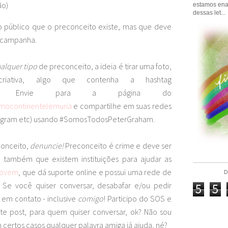
ão)
estamos ena
dessas let...
o público que o preconceito existe, mas que deve
a campanha.
alquer tipo
de preconceito, a ideia é tirar uma foto,
riativa, algo que contenha a hashtag
raham. Envie para a página do
mocontinentelemuria
e compartilhe em suas redes
instagram etc) usando #SomosTodosPeterGraham.
conceito,
denuncie!
Preconceito é crime e deve ser
 também que existem instituições para ajudar as
Jovem
, que dá suporte online e possui uma rede de
D
! Se você quiser conversar, desabafar e/ou pedir
5
5
 em contato - inclusive
comigo
! Participo do SOS e
este post, para quem quiser conversar, ok? Não sou
certos casos qualquer palavra amiga já ajuda, né?