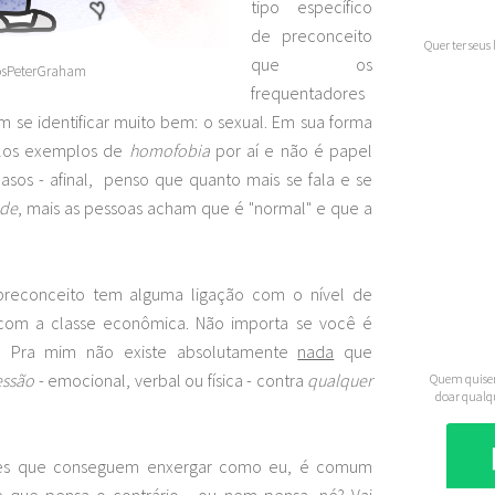
tipo específico
de preconceito
Quer ter seus
que os
sPeterGraham
frequentadores
se identificar muito bem: o sexual. Em sua forma
plos exemplos de
homofobia
por aí e não é papel
casos - afinal, penso que quanto mais se fala e se
ade
, mais as pessoas acham que é "normal" e que a
 preconceito tem alguma ligação com o nível de
 com a classe econômica. Não importa se você é
etc. Pra mim não existe absolutamente
nada
que
essão
- emocional, verbal ou física - contra
qualquer
Quem quiser
doar qualq
les que conseguem enxergar como eu, é comum
 que pensa o contrário - ou nem pensa, né? Vai