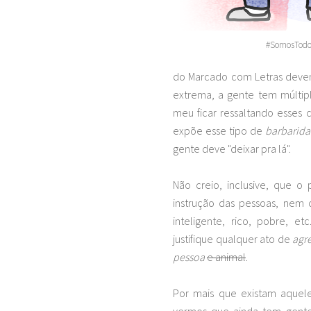
#SomosTodo
do Marcado com Letras devem 
extrema, a gente tem múlti
meu ficar ressaltando esses 
expõe esse tipo de
barbarid
gente deve "deixar pra lá".
Não creio, inclusive, que o
instrução das pessoas, nem
inteligente, rico, pobre, 
justifique qualquer ato de
agr
pessoa
e animal
.
Por mais que existam aque
vermos que ainda tem gente