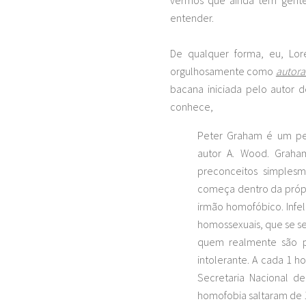
entender.
De qualquer forma, eu, Lor
orgulhosamente como
autora
bacana iniciada pelo autor 
conhece,
Peter Graham é um per
autor A. Wood. Grah
preconceitos simples
começa dentro da próp
irmão homofóbico. Infel
homossexuais, que se 
quem realmente são p
intolerante. A cada 1 ho
Secretaria Nacional d
homofobia saltaram de 1