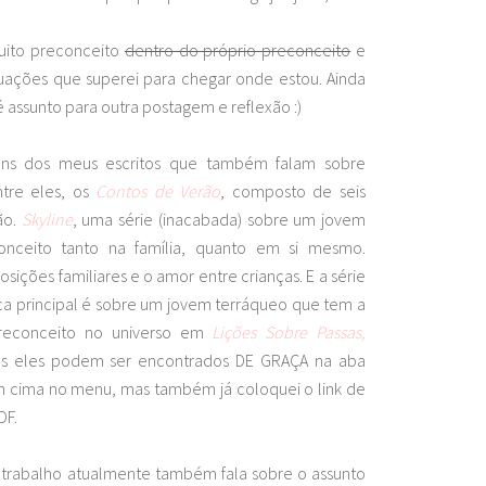
muito preconceito
dentro do próprio preconceito
e
tuações que superei para chegar onde estou. Ainda
é assunto para outra postagem e reflexão :)
uns dos meus escritos que também falam sobre
tre eles, os
Contos de Verão
, composto de seis
ão.
Skyline
, uma série (inacabada) sobre um jovem
onceito tanto na família, quanto em si mesmo.
sições familiares e o amor entre crianças. E a série
ica principal é sobre um jovem terráqueo que tem a
econceito no universo em
Lições Sobre Passas,
os eles podem ser encontrados DE GRAÇA na aba
i em cima no menu, mas também já coloquei o link de
DF.
 trabalho atualmente também fala sobre o assunto