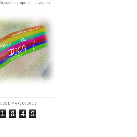
ltecendo a representatividade
ESDE MARÇO/2011
1
8
4
9