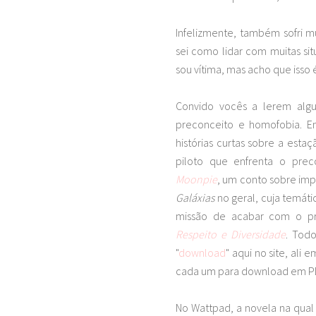
Infelizmente, também sofri 
sei como lidar com muitas si
sou vítima, mas acho que isso 
Convido vocês a lerem alg
preconceito e homofobia. En
histórias curtas sobre a estaç
piloto que enfrenta o prec
Moonpie
, um conto sobre impo
Galáxias
no geral, cuja temát
missão de acabar com o pr
Respeito e Diversidade
. Tod
"
download
" aqui no site, al
cada um para download em P
No Wattpad, a novela na qual