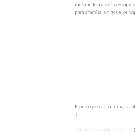
mostrando a angústia e super
para a família, amigos e, prin
Espero que cada um faça a di
:)
BY
LORENA MIYUKI
AT
1:44 PM