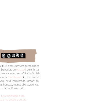
uki
. 35 anos,
escritora
queer
,
crítica
 embaixadora do
Wattpad
, desenhista
ofessora, mestre em Ciências Sociais,
icial de
Transfusions
♥), pesquisadora
yaoi, nerd, introvertida, romântica,
a, honesta, mente-aberta, teórica,
criativa. Bookaholic.
Leia mais sobre o site.
Leia mais sobre a autora.