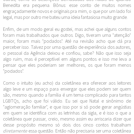
Benedita era pequena. Bônus: esse conto de muitos nomes
engraçadamente novos e originais pra mim, o que por um lado foi
legal, mas por outro me bateu uma ideia fantasiosa muito grande.
Enfim, de um modo geral eu gostei, mas achei que alguns contos
foram mais trabalhados que outros. Digo, tiveram uma "atenção"
maior, foram mais "podados". Até na revisão acho que dá pra
perceber isso. Talvez por uma questão de experiência dos autores,
o pessoal da Agência deixou e confiou, sabe? Não que isso seja
algo ruim, mas é perceptível em alguns pontos e isso me leva a
pensar que eles poderiam ser melhores, os que foram menos
"podados".
Como o intuito (eu acho) da coletânea era oferecer aos leitores
algo leve e um espaço para enxergar que eles podem ser quem
são, mesmo quando a família é um tema complicado para tantos
LGBTQs, acho que foi válido. Eu sei que Natal e sinônimo de
"aglomeração familiar", e que isso por si só pode gerar angústias
em quem se identifica com as letrinhas da sigla, e é isso o que a
coletânea quer passar, creio, mesmo assim eu arriscaria dizer que
desse propósito mesmo só dois dos cinco contos trabalham
diretamente
essa questão. Então não precisaria ser uma coletânea