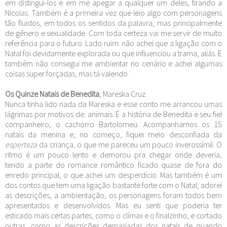
em distingui-los e em me apegar a qualquer um deles, tirando a
Nicolas. Também é a primeira vez que leio algo com personagens
tão fluidos, em todos os sentidos da palavra, mas principalmente
de gênero e sexualidade. Com toda certeza vai me servir de muito
referência para o futuro. Lado ruim: não achei que a ligação com o
Natal foi devidamente explorada ou que influenciou a trama, aliás. E
também não consegui me ambientar no cenário e achei algumas
coisas super forçadas, mas tá valendo.
Os Quinze Natais de Benedita
, Mareska Cruz.
Nunca tinha lido nada da Mareska e esse conto me arrancou umas
lágrimas por motivos de: animais. É a história de Benedita e seu fiel
companheiro, o cachorro Bartolomeu. Acompanhamos os 15
natais da menina e, no começo, fiquei meio desconfiada da
esperteza
da criança, o que me pareceu um pouco inverossímil. O
ritmo é um pouco lento e demorou pra chegar onde deveria,
tendo a parte do romance romântico ficado quase de fora do
enredo principal, o que achei um desperdício. Mas também é um
dos contos que tem uma ligação bastante forte com o Natal; adorei
as descrições, a ambientação, os personagens foram todos bem
apresentados e desenvolvidos. Mas eu senti que poderia ter
esticado mais certas partes, como o clímax e o finalzinho, e cortado
outras, como as descrições demasiadas dos natais de quando