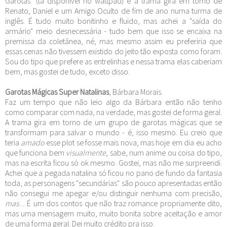
Garotas" (tá disponível no wattpad) e a trama gira em torno de
Renato, Daniel e um Amigo Oculto de fim de ano numa turma de
inglês. É tudo muito bonitinho e fluido, mas achei a "saída do
armário" meio desnecessária - tudo bem que isso se encaixa na
premissa da coletânea, né, mas mesmo assim eu preferiria que
essas cenas não tivessem existido do jeito tão exposta como foram.
Sou do tipo que prefere as entrelinhas e nessa trama elas caberiam
bem, mas gostei de tudo, exceto disso.
Garotas Mágicas Super Natalinas
, Bárbara Morais.
Faz um tempo que não leio algo da Bárbara então não tenho
como comparar com nada, na verdade, mas gostei de forma geral.
A trama gira em torno de um grupo de garotas mágicas que se
transformam para salvar o mundo - é, isso mesmo. Eu creio que
teria
amado
esse plot se fosse mais nova, mas hoje em dia eu acho
que funciona bem
visualmente
, sabe, num anime ou coisa do tipo,
mas na escrita ficou só ok mesmo. Gostei, mas não me surpreendi.
Achei que a pegada natalina só ficou no pano de fundo da fantasia
toda, as personagens "secundárias" são pouco apresentadas então
não consegui me apegar e/ou distinguir nenhuma com precisão,
mas
.... É um dos contos que não traz romance propriamente dito,
mas uma mensagem muito, muito bonita sobre aceitação e amor
de uma forma geral. Dei muito crédito pra isso.