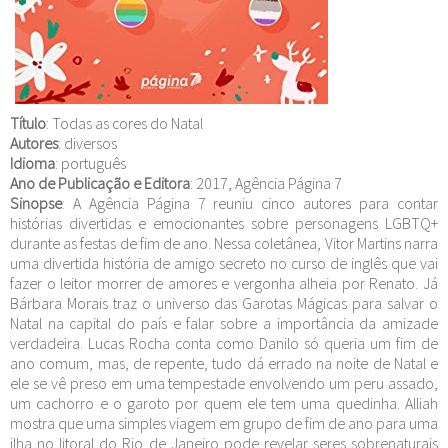
Título
: Todas as cores do Natal
Autores
: diversos
Idioma
: português
Ano de Publicação e Editora
: 2017, Agência Página 7
Sinopse
: A Agência Página 7 reuniu cinco autores para contar
histórias divertidas e emocionantes sobre personagens LGBTQ+
durante as festas de fim de ano. Nessa coletânea, Vitor Martins narra
uma divertida história de amigo secreto no curso de inglês que vai
fazer o leitor morrer de amores e vergonha alheia por Renato. Já
Bárbara Morais traz o universo das Garotas Mágicas para salvar o
Natal na capital do país e falar sobre a importância da amizade
verdadeira. Lucas Rocha conta como Danilo só queria um fim de
ano comum, mas, de repente, tudo dá errado na noite de Natal e
ele se vê preso em uma tempestade envolvendo um peru assado,
um cachorro e o garoto por quem ele tem uma quedinha. Alliah
mostra que uma simples viagem em grupo de fim de ano para uma
ilha no litoral do Rio de Janeiro pode revelar seres sobrenaturais