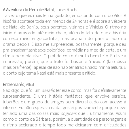
A Aventura do Peru de Natal
, Lucas Rocha.
Talvez o que eu mais tenha gostado, empatando com o do Vitor. A
história acontece toda em menos de 24 horas e é sobre a véspera
de Natal de Danilo, seus parentes, vizinhos e Vinícius. O ritmo no
início é arrastado, até meio chato, além do fato de que a história
começa meio engraçadinha, mas acaba indo para o lado do
drama depois. E isso me surpreendeu positivamente, porque deu
pra encaixar flashbacks doloridos, comédia na medida certa, e um
clímax bem plausível. O plot do conto é muito bem feito. Eu tive a
impressão, porém, que o texto foi bastante "mexido" (falo disso
mais pra frente), apesar de isso não ter atrapalhado minha leitura. É
o conto cujo tema Natal está mais presente e nítido.
Entremarés
, Alliah
Não digo que foi um
desafio
ler esse conto, mas foi definitivamente
surpreendente. É uma história fantástica que envolve sereios,
tubarões e um grupo de amigos bem diversificado com acesso à
internet. Eu não esperava nada, gostei positivamente porque deve
ter sido uma das coisas mais
originais
que li ultimamente. Assim
como o conto da Bárbara, porém, a quantidade de personagens e
o ritmo acelerado o tempo todo me deixaram com dificuldades