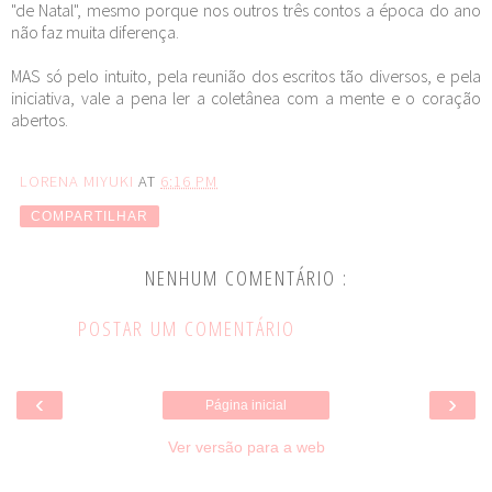
"de Natal", mesmo porque nos outros três contos a época do ano
não faz muita diferença.
MAS só pelo intuito, pela reunião dos escritos tão diversos, e pela
iniciativa, vale a pena ler a coletânea com a mente e o coração
abertos.
LORENA MIYUKI
AT
6:16 PM
COMPARTILHAR
NENHUM COMENTÁRIO :
POSTAR UM COMENTÁRIO
‹
›
Página inicial
Ver versão para a web